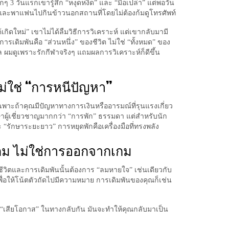
กๆ 3 วันแรกเขารู้สึก “หงุดหงิด” และ “มือเปล่า” แต่พอวัน
อน และพาแฟนไปกินข้าวนอกสถานที่โดยไม่ต้องก้มดูโทรศัพท์
้เกิดใหม่” เขาไม่ได้ลืมวิธีการวิเคราะห์ แต่เขากลับมามี
การเดิมพันคือ “ส่วนหนึ่ง” ของชีวิต ไม่ใช่ “ทั้งหมด” ของ
ล ผมดูเพราะรักกีฬาจริงๆ แถมผลการวิเคราะห์ก็ดีขึ้น
ไม่ใช่ “การหนีปัญหา”
เฉพาะถ้าคุณมีปัญหาทางการเงินหรืออารมณ์ที่รุนแรงเกี่ยว
ษาผู้เชี่ยวชาญมากกว่า “การพัก” ธรรมดา แต่สำหรับนัก
 “รักษาระยะยาว” การหยุดพักคือเครื่องมือที่ทรงพลัง
เกม ไม่ใช่การออกจากเกม
ีวิตและการเดิมพันนั้นต้องการ “ลมหายใจ” เช่นเดียวกับ
พื่อให้โน้ตตัวถัดไปมีความหมาย การเดิมพันของคุณก็เช่น
 “เสียโอกาส” ในทางกลับกัน มันจะทำให้คุณกลับมาเป็น