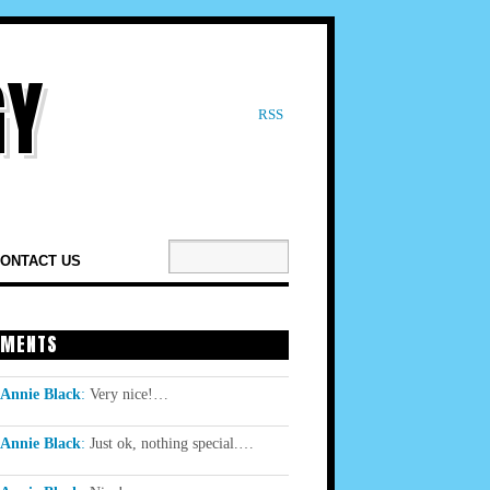
RSS
ONTACT US
MENTS
Annie Black
:
Very nice!…
Annie Black
:
Just ok, nothing special.…