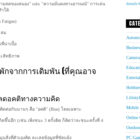
ความสดของสมอง” และ “ความมั่นคงทางอารมณ์” การเล่น
details 
ทำให้:
 Fatigue)
CAT
ะสม
Automo
่น่าเบื่อ
Busines
ระสิทธิภาพ
Camera
ักจากการเดิมพัน (ที่คุณอาจ
Educati
Enterta
Hobbie
ละลดอคติทางความคิด
Lifesty
Mobile 
่นติดต่อกันนานๆ คือ “อคติ” (Bias) โดยเฉพาะ:
Online
ะเกิดขึ้นอีก (เช่น เพิ่งชนะ 3 ครั้งติด ก็คิดว่าจะชนะครั้งที่ 4
Outdoo
PC Gam
ุนสิ่งที่ตัวเองคิด ละเลยข้อมูลที่ขัดแย้ง