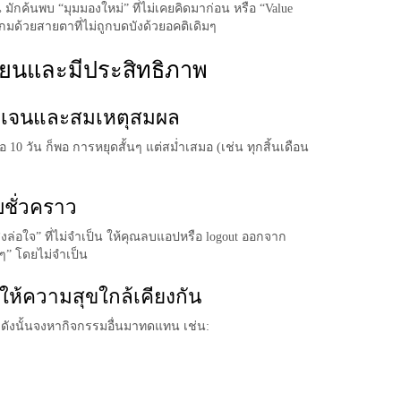
 มักค้นพบ “มุมมองใหม่” ที่ไม่เคยคิดมาก่อน หรือ “Value
เกมด้วยสายตาที่ไม่ถูกบดบังด้วยอคติเดิมๆ
อนโยนและมีประสิทธิภาพ
ชัดเจนและสมเหตุสมผล
รือ 10 วัน ก็พอ การหยุดสั้นๆ แต่สม่ำเสมอ (เช่น ทุกสิ้นเดือน
ชั่วคราว
งล่อใจ” ที่ไม่จำเป็น ให้คุณลบแอปหรือ logout ออกจาก
ยๆ” โดยไม่จำเป็น
่ให้ความสุขใกล้เคียงกัน
 ดังนั้นจงหากิจกรรมอื่นมาทดแทน เช่น: