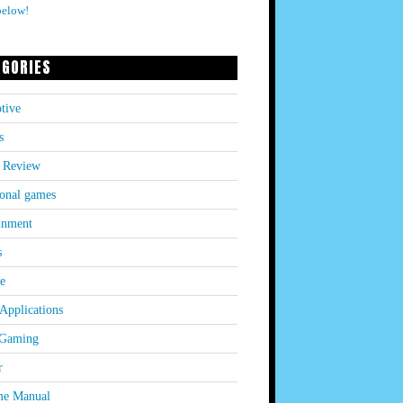
below!
EGORIES
tive
s
 Review
onal games
inment
s
le
Applications
 Gaming
r
e Manual