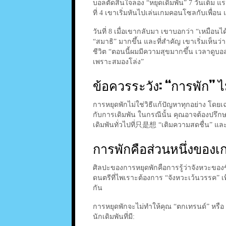
บอลตัดสินใจลอง “หยุดเดิมพัน” 7 วันเต็ม แร
ที่ 4 เขาเริ่มหันไปเล่นเกมคอนโซลกับเพื่
วันที่ 8 เมื่อเขากลับมา เขาบอกว่า “เหมือนได
“สมาธิ” มากขึ้น และที่สำคัญ เขาเริ่มเห็นว่า
ชีวิต “ตอนนี้ผมมีความสุขมากขึ้น เวลาดูบอ
เพราะสมองโล่ง”
ข้อควรระวัง: “การพัก” 
การหยุดพักไม่ใช่วิธีแก้ปัญหาทุกอย่าง โดย
กับการเดิมพัน ในกรณีนั้น คุณอาจต้องปรึก
เดิมพันทั่วไปที่只是想 “เติมความสดชื่น” และ
การพักคือส่วนหนึ่งของ
ศิลปะของการหยุดพักคือการรู้ว่าจังหวะของช
ดนตรีที่ไพเราะต้องการ “จังหวะเว้นวรรค” เ
กัน
การหยุดพักจะไม่ทำให้คุณ “ตกเทรนด์” หรือ
นักเดิมพันที่มี: