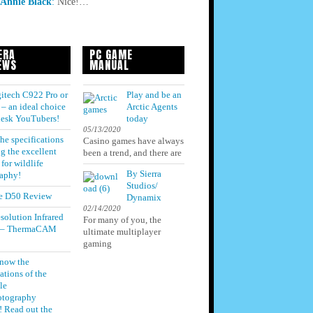
Annie Black
:
Nice!…
ERA
PC GAME
EWS
MANUAL
itech C922 Pro or
Play and be an
– an ideal choice
Arctic Agents
 desk YouTubers!
today
05/13/2020
he specifications
Casino games have always
g the excellent
been a trend, and there are
for wildlife
By Sierra
aphy!
Studios/
e D50 Review
Dynamix
02/14/2020
solution Infrared
For many of you, the
 – ThermaCAM
ultimate multiplayer
gaming
know the
ations of the
le
otography
! Read out the