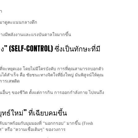
ฬา
ตามาดูคะแนนกลางดึก
อย่างมีพลังงานและแรงบันดาลใจมากขึ้น
 (SELF-CONTROL) ซึ่งเป็นทักษะที่มี
ก” ที่จะหยุดเอง โดยไม่มีใครบังคับ การที่คุณสามารถบอกตัว
นได้สำเร็จ คือ
ชัยชนะทางจิตใจที่ยิ่งใหญ่
มันพิสูจน์ให้คุณ
งการเสพติด
อื่นๆ ของชีวิต ตั้งแต่การกิน การออกกำลังกาย ไปจนถึง
ทธ์ใหม่” ที่เฉียบคมขึ้น
ับมาพร้อมกับมุมมองที่ “นอกกรอบ” มากขึ้น (Fresh
แส” หรือ “ความเชื่อเดิมๆ” ของวงการ