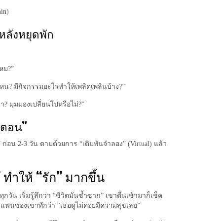
in)
-หลังหยุดพัก
ไหม?”
่ไหน? มีกิจกรรมอะไรทำให้เพลิดเพลินบ้าง?”
ล่า? มุมมองเปลี่ยนไปหรือไม่?”
็นตอน”
ู” ก่อน 2-3 วัน ตามด้วยการ “เดิมพันจำลอง” (Virtual) แล้ว
” ทำให้ “รัก” มากขึ้น
ัน เริ่มรู้สึกว่า “ชีวิตมันซ้ำซาก” เขาตื่นเช้ามาก็เช็ค
จนแฟนของเขาทักว่า “เธอดูไม่ค่อยมีความสุขเลย”