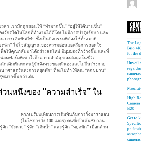
CAM
เวลา เรามักถูกสอนให้ “ทำมากขึ้น” “อยู่ให้ได้นานขึ้น”
REVI
รื่องจักรใดในโลกที่ทำงานได้ดีโดยไม่มีการบำรุงรักษา และ
น การเดิมพันกีฬา ซึ่งเป็นกิจกรรมที่ต้องใช้ทั้งสมาธิ
The Log
“หยุดพัก” ไม่ใช่สัญญาณของความอ่อนแอหรือการถอดใจ
Brio 4K 
พื่อให้คุณกลับมาได้อย่างสดใหม่ มีมุมมองที่กว้างขึ้น และที่
for the
ึ้น แพลตฟอร์มที่เข้าใจถึงความสำคัญของสมดุลในชีวิต
Unveil t
นักเดิมพันทุกคนรู้จักจังหวะของตัวเองและไม่ฝืนร่างกาย
regardin
กับ “ศาสตร์แห่งการหยุดพัก” ที่จะไม่ทำให้คุณ “ตกขบวน”
cameras 
ุขมากขึ้นกว่าเดิม
photogr
ส่วนหนึ่งของ “ความสำเร็จ” ใน
Moultri
High Re
Camera
B20
หากเปรียบเทียบการเดิมพันกับการวิ่งมาราธอน
Get to 
(ไม่ใช่การวิ่ง 100 เมตร) คนที่เข้าเส้นชัยก่อน
Specific
ู้จัก “จังหวะ” รู้จัก “เติมน้ำ” และรู้จัก “หยุดพัก” เมื่อกล้าม
preferab
astroph
cameras