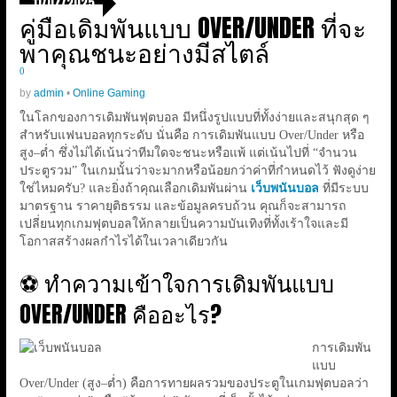
11/07/2025
คู่มือเดิมพันแบบ OVER/UNDER ที่จะ
พาคุณชนะอย่างมีสไตล์
0
by
admin
•
Online Gaming
ในโลกของการเดิมพันฟุตบอล มีหนึ่งรูปแบบที่ทั้งง่ายและสนุกสุด ๆ
สำหรับแฟนบอลทุกระดับ นั่นคือ การเดิมพันแบบ Over/Under หรือ
สูง–ต่ำ ซึ่งไม่ได้เน้นว่าทีมใดจะชนะหรือแพ้ แต่เน้นไปที่ “จำนวน
ประตูรวม” ในเกมนั้นว่าจะมากหรือน้อยกว่าค่าที่กำหนดไว้ ฟังดูง่าย
ใช่ไหมครับ? และยิ่งถ้าคุณเลือกเดิมพันผ่าน
เว็บพนันบอล
ที่มีระบบ
มาตรฐาน ราคายุติธรรม และข้อมูลครบถ้วน คุณก็จะสามารถ
เปลี่ยนทุกเกมฟุตบอลให้กลายเป็นความบันเทิงที่ทั้งเร้าใจและมี
โอกาสสร้างผลกำไรได้ในเวลาเดียวกัน
⚽ ทำความเข้าใจการเดิมพันแบบ
OVER/UNDER คืออะไร?
การเดิมพัน
แบบ
Over/Under (สูง–ต่ำ) คือการทายผลรวมของประตูในเกมฟุตบอลว่า