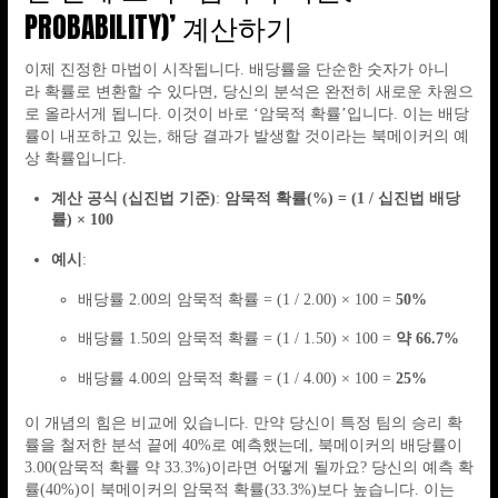
PROBABILITY)’ 계산하기
이제 진정한 마법이 시작됩니다. 배당률을 단순한 숫자가 아니
라 확률로 변환할 수 있다면, 당신의 분석은 완전히 새로운 차원으
로 올라서게 됩니다. 이것이 바로 ‘암묵적 확률’입니다. 이는 배당
률이 내포하고 있는, 해당 결과가 발생할 것이라는 북메이커의 예
상 확률입니다.
계산 공식 (십진법 기준)
:
암묵적 확률(%) = (1 / 십진법 배당
률) × 100
예시
:
배당률 2.00의 암묵적 확률 = (1 / 2.00) × 100 =
50%
배당률 1.50의 암묵적 확률 = (1 / 1.50) × 100 =
약 66.7%
배당률 4.00의 암묵적 확률 = (1 / 4.00) × 100 =
25%
이 개념의 힘은 비교에 있습니다. 만약 당신이 특정 팀의 승리 확
률을 철저한 분석 끝에 40%로 예측했는데, 북메이커의 배당률이
3.00(암묵적 확률 약 33.3%)이라면 어떻게 될까요? 당신의 예측 확
률(40%)이 북메이커의 암묵적 확률(33.3%)보다 높습니다. 이는