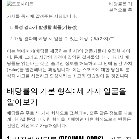
배당률은 기
본적으로 두
가지를 동시에 알려주는 지표입니다.
특정 결과가 발생할 확률(가능성)
​해당 결과에 베팅 시 얻을 수 있는 예상 수익(가치)**
이는 북메이커(배당을 제공하는 회사)의 전문가들이 수집한 데이
터, 통계, 그리고 시장의 의견이 집약된 결과물입니다. 따라서 배
당률을 읽는다는 것은, 숨겨진 정보를 해독하고 그 안에 담긴 가치
(Value)를 발견해내는 과정입니다. 이는 스포츠에 대한 당신의 분
석적 사고를 시험하고 향상시키는 최고의 연습장이 될 것입니다.
배당률의 기본 형식: 세 가지 얼굴을
알아보기
배당률은 주로 세 가지 형식으로 표현되며, 모두 같은 정보를 다르
게 나타낼 뿐입니다. 한 형식을 이해하면 다른 형식으로의 변환은
간단한 계산으로 가능해집니다.