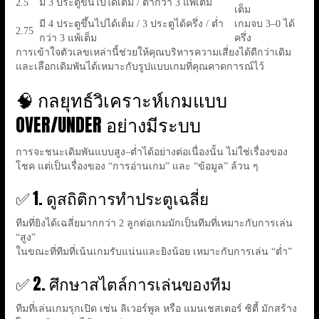
2.5
มี 3 ประตูขึ้นไปได้เต็ม / ต่ำกว่า 3 แพ้เต็ม
เต็ม
มี 4 ประตูขึ้นไปได้เต็ม / 3 ประตูได้ครึ่ง / ต่ำ
เกมจบ 3–0 ได้
2.75
กว่า 3 แพ้เต็ม
ครึ่ง
การเข้าใจตัวเลขเหล่านี้ช่วยให้คุณบริหารความเสี่ยงได้ดีกว่าเดิม
และเลือกเดิมพันได้เหมาะกับรูปแบบเกมที่คุณคาดการณ์ไว้
🧠 กลยุทธ์วิเคราะห์เกมแบบ
OVER/UNDER อย่างมีระบบ
การจะชนะเดิมพันแบบสูง–ต่ำได้อย่างต่อเนื่องนั้น ไม่ใช่เรื่องของ
โชค แต่เป็นเรื่องของ “การอ่านเกม” และ “ข้อมูล” ล้วน ๆ
✅ 1. ดูสถิติการทำประตูเฉลี่ย
ทีมที่ยิงได้เฉลี่ยมากกว่า 2 ลูกต่อเกมมักเป็นทีมที่เหมาะกับการเล่น
“สูง”
ในขณะที่ทีมที่เน้นเกมรับแน่นและยิงน้อย เหมาะกับการเล่น “ต่ำ”
✅ 2. ศึกษาสไตล์การเล่นของทีม
ทีมที่เล่นเกมรุกเปิด เช่น ลิเวอร์พูล หรือ แมนเชสเตอร์ ซิตี้ มักสร้าง