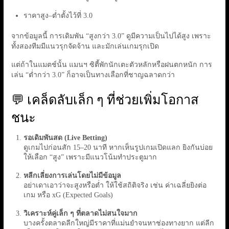
ราคาสูง–ต่ำตั้งไว้ที่ 3.0
จากข้อมูลนี้ การเดิมพัน “สูงกว่า 3.0” ดูมีความเป็นไปได้สูง เพราะ
ทั้งสองทีมมีแนวรุกจัดจ้าน และมักเล่นเกมรุกเปิด
แต่ถ้าในแมตช์นั้น แมนฯ ซิตี้พักนักเตะตัวหลักหรือฝนตกหนัก การ
เล่น “ต่ำกว่า 3.0” ก็อาจเป็นทางเลือกที่ชาญฉลาดกว่า
💬 เคล็ดลับเล็ก ๆ ที่ช่วยเพิ่มโอกาส
ชนะ
รอเดิมพันสด (Live Betting)
ดูเกมไปก่อนสัก 15–20 นาที หากเห็นรูปเกมเปิดแลก ยิงกันบ่อย
ให้เลือก “สูง” เพราะมีแนวโน้มทำประตูมาก
หลีกเลี่ยงการเล่นโดยไม่มีข้อมูล
อย่าเดาเอาว่าจะสูงหรือต่ำ ให้ใช้สถิติจริง เช่น ค่าเฉลี่ยยิงต่อ
เกม หรือ xG (Expected Goals)
วิเคราะห์คู่เล็ก ๆ ที่ตลาดไม่สนใจมาก
บางครั้งตลาดลีกใหญ่มีราคาที่แม่นยำจนหาช่องทางยาก แต่ลีก