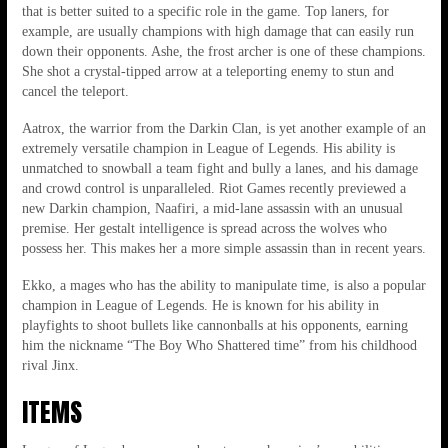
that is better suited to a specific role in the game. Top laners, for
example, are usually champions with high damage that can easily run
down their opponents. Ashe, the frost archer is one of these champions.
She shot a crystal-tipped arrow at a teleporting enemy to stun and
cancel the teleport.
Aatrox, the warrior from the Darkin Clan, is yet another example of an
extremely versatile champion in League of Legends. His ability is
unmatched to snowball a team fight and bully a lanes, and his damage
and crowd control is unparalleled. Riot Games recently previewed a
new Darkin champion, Naafiri, a mid-lane assassin with an unusual
premise. Her gestalt intelligence is spread across the wolves who
possess her. This makes her a more simple assassin than in recent years.
Ekko, a mages who has the ability to manipulate time, is also a popular
champion in League of Legends. He is known for his ability in
playfights to shoot bullets like cannonballs at his opponents, earning
him the nickname “The Boy Who Shattered time” from his childhood
rival Jinx.
ITEMS