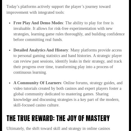
Today’s platforms actively support the player’s journey toward
improvement with integrated tools:
Free Play And Demo Modes
: The ability to play for free is
invaluable. It allows for risk-free experimentation with new
strategies, learning game rules thoroughly, and building confidence
before committing real funds.
Detailed Analytics And History
: Many platforms provide access
to personal gaming statistics and hand histories. A strategic player
can review past sessions, identify leaks in their strategy, and track
their progress over time, transforming play into a process of
continuous learning.
A Community Of Learners
: Online forums, strategy guides, and
video tutorials created by both casinos and expert players foster a
global community dedicated to mastering games. Sharing
knowledge and discussing strategies is a key part of the modern,
skill-focused casino culture.
THE TRUE REWARD: THE JOY OF MASTERY
Ultimately, the shift toward skill and strategy in online casinos