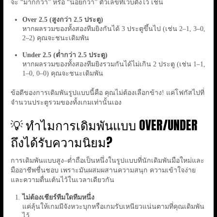
จะ “มากกว่า” หรือ “น้อยกว่า” ตัวเลขที่เว็บตั้งไว้ เช่น
Over 2.5 (สูงกว่า 2.5 ประตู)
หากผลรวมของทั้งสองทีมยิงกันได้ 3 ประตูขึ้นไป (เช่น 2–1, 3–0,
2–2) คุณจะชนะเดิมพัน
Under 2.5 (ต่ำกว่า 2.5 ประตู)
หากผลรวมของทั้งสองทีมยิงรวมกันได้ไม่เกิน 2 ประตู (เช่น 1–1,
1–0, 0–0) คุณจะชนะเดิมพัน
ข้อดีของการเดิมพันรูปแบบนี้คือ คุณไม่ต้องเลือกข้าง! แค่โฟกัสไปที่
จำนวนประตูรวมของทั้งเกมเท่านั้นเอง
💡 ทำไมการเดิมพันแบบ OVER/UNDER
ถึงได้รับความนิยม?
การเดิมพันแบบสูง–ต่ำถือเป็นหนึ่งในรูปแบบที่นักเดิมพันมือใหม่และ
มืออาชีพชื่นชอบ เพราะมันผสมผสานความสนุก ความเข้าใจง่าย
และความตื่นเต้นไว้ในเวลาเดียวกัน
ไม่ต้องเชียร์ทีมใดทีมหนึ่ง
แค่ลุ้นให้เกมมีจังหวะบุกหรือเกมรับเหนียวแน่นตามที่คุณเดิมพัน
ไว้